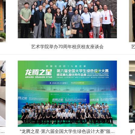
艺术学院举办70周年校庆校友座谈会
获奖
“龙腾之星·第六届全国大学生绿色设计大赛”颁奖
扩