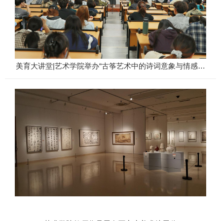
美育大讲堂|艺术学院举办“古筝艺术中的诗词意象与情感表
达”讲座