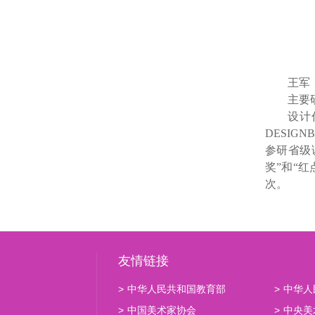
王军
主要
设计
DESIGN
参研省级
奖
”
和
“
红
次。
友情链接
>
中华人民共和国教育部
>
中华人
>
中国美术家协会
>
中央美