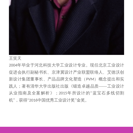
王笑天
年毕业于河北科技大学工业设计专业。现任北京工业设计
2004
促进会执行副秘书长、京津冀设计产业联盟联络人、艾德沃创
新设计集团董事长、产品品牌文化塑造（
）概念提出和实
PVM
践人；著有清华大学出版社出版《锻造卓越品质——工业设计
从业指南及全案解析》；
年所设计的“蓝宝石多线切割
2015
机”，获得“
中国优秀工业设计奖”金奖。
2016