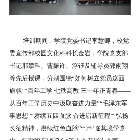
培训期间，学院党委书记李慧卿，校党
委宣传部校园文化科科长金岩，学院党支部
书记邢攀科、曹振许、浮钰及辅导员郭雨翔
等先后授课，分别围绕“
如何树立党员这面
旗帜
”“
百年工学 七秩高教 三十年正青春——
从百年工学历史中汲取奋进力量
”“
毛泽东军
事思想
”“
赓续五四血脉 奋进崭新征程
”“
弘扬
长征精神，赓续红色血脉
”“
‘
声’临其境学党