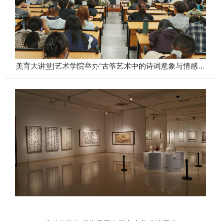
美育大讲堂|艺术学院举办“古筝艺术中的诗词意象与情感表
达”讲座