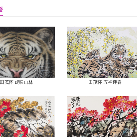
授
田茂怀 虎啸山林
田茂怀 五福迎春