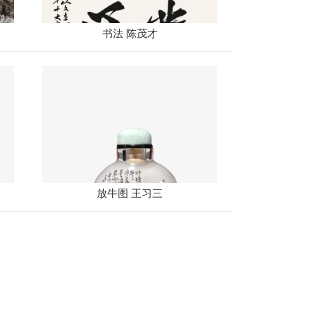
书法 陈茂才
放牛图 王习三